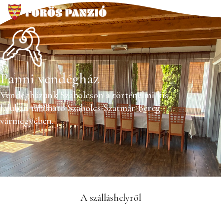
Panni vendégház
Vendégházunk Szabolcson a történelmi kis
faluban található Szabolcs-Szatmár-Bereg
vármegyében.
A szálláshelyről