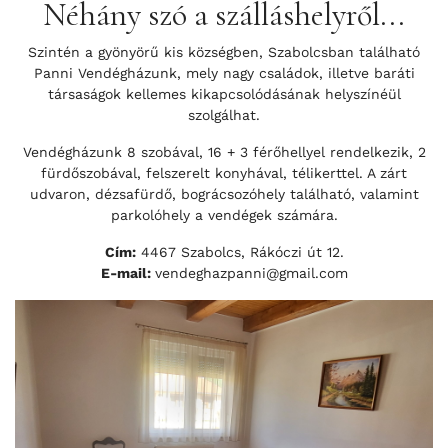
Néhány szó a szálláshelyről...
Szintén a gyönyörű kis községben, Szabolcsban található
Panni Vendégházunk, mely nagy családok, illetve baráti
társaságok kellemes kikapcsolódásának helyszínéül
szolgálhat.
Vendégházunk 8 szobával, 16 + 3 férőhellyel rendelkezik, 2
fürdőszobával, felszerelt konyhával, télikerttel. A zárt
udvaron, dézsafürdő, bográcsozóhely található, valamint
parkolóhely a vendégek számára.
Cím:
4467 Szabolcs, Rákóczi út 12.
E-mail:
vendeghazpanni@gmail.com